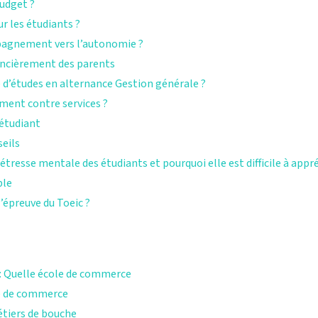
udget ?
ur les étudiants ?
mpagnement vers l’autonomie ?
ancièrement des parents
’études en alternance Gestion générale ?
ment contre services ?
 étudiant
seils
tresse mentale des étudiants et pourquoi elle est difficile à app
ble
’épreuve du Toeic ?
s : Quelle école de commerce
le de commerce
étiers de bouche