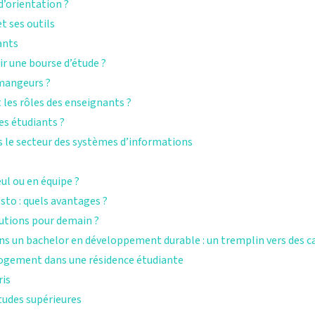
d’orientation ?
t ses outils
ants
r une bourse d’étude ?
 mangeurs ?
 les rôles des enseignants ?
s étudiants ?
s le secteur des systèmes d’informations
ul ou en équipe ?
esto : quels avantages ?
lutions pour demain ?
s un bachelor en développement durable : un tremplin vers des c
 logement dans une résidence étudiante
ris
tudes supérieures