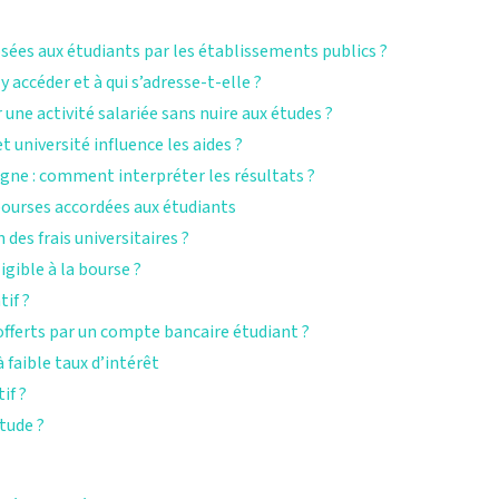
osées aux étudiants par les établissements publics ?
accéder et à qui s’adresse-t-elle ?
 une activité salariée sans nuire aux études ?
t université influence les aides ?
igne : comment interpréter les résultats ?
s bourses accordées aux étudiants
des frais universitaires ?
gible à la bourse ?
if ?
ferts par un compte bancaire étudiant ?
 faible taux d’intérêt
if ?
tude ?