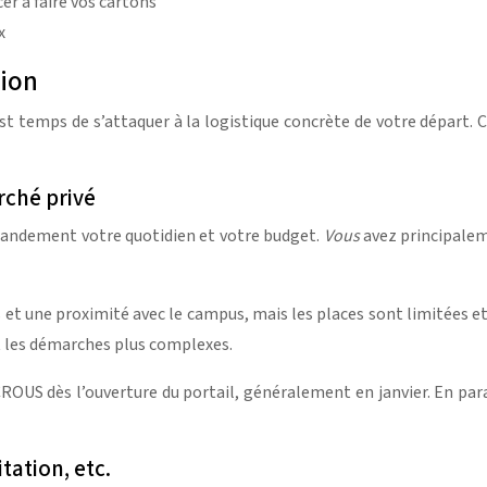
r à faire vos cartons
x
tion
est temps de s’attaquer à la logistique concrète de votre départ
rché privé
randement votre quotidien et votre budget.
Vous
avez principalem
 une proximité avec le campus, mais les places sont limitées et 
 et les démarches plus complexes.
 dès l’ouverture du portail, généralement en janvier. En parallèl
tation, etc.