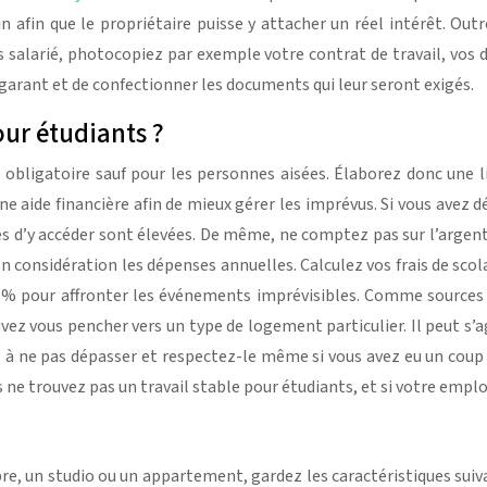
fin que le propriétaire puisse y attacher un réel intérêt. Outre v
 salarié, photocopiez par exemple votre contrat de travail, vos 
garant et de confectionner les documents qui leur seront exigés.
ur étudiants ?
e obligatoire sauf pour les personnes aisées. Élaborez donc une
une aide financière afin de mieux gérer les imprévus. Si vous avez
’y accéder sont élevées. De même, ne comptez pas sur l’argent 
considération les dépenses annuelles. Calculez vos frais de scolar
 % pour affronter les événements imprévisibles. Comme sources d
vez vous pencher vers un type de logement particulier. Il peut s’a
il à ne pas dépasser et respectez-le même si vous avez eu un coup 
s ne trouvez pas un travail stable pour étudiants, et si votre empl
e, un studio ou un appartement, gardez les caractéristiques suiv