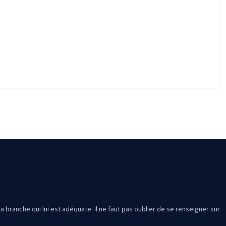
a branche qui lui est adéquate. Il ne faut pas oublier de se renseigner sur