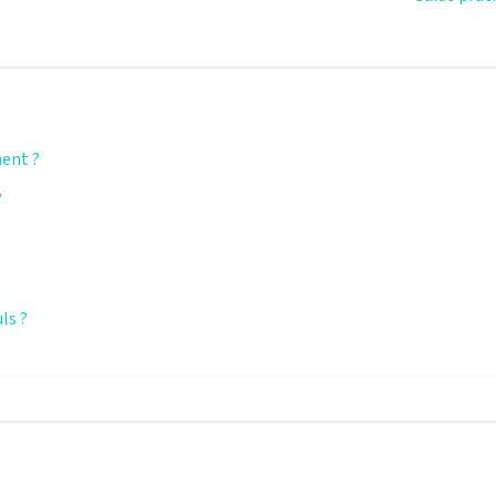
ment ?
?
ls ?