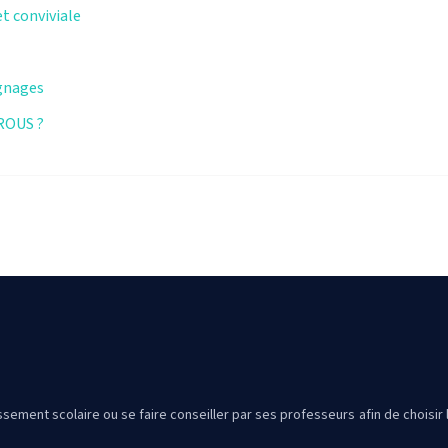
t conviviale
ignages
CROUS ?
issement scolaire ou se faire conseiller par ses professeurs afin de choisir l