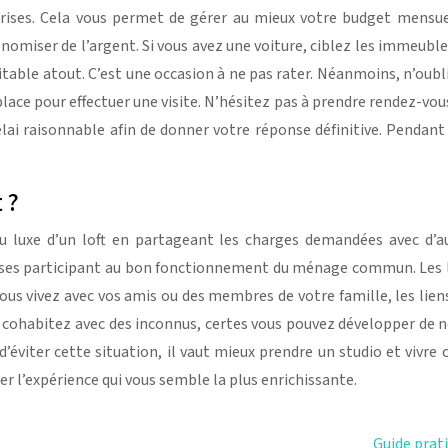
ises. Cela vous permet de gérer au mieux votre budget mensuel
onomiser de l’argent. Si vous avez une voiture, ciblez les immeubl
itable atout. C’est une occasion à ne pas rater. Néanmoins, n’oubli
ace pour effectuer une visite. N’hésitez pas à prendre rendez-vous 
lai raisonnable afin de donner votre réponse définitive. Pendant 
 ?
 luxe d’un loft en partageant les charges demandées avec d’aut
ses participant au bon fonctionnement du ménage commun. Les loy
s vivez avec vos amis ou des membres de votre famille, les liens 
cohabitez avec des inconnus, certes vous pouvez développer de nou
’éviter cette situation, il vaut mieux prendre un studio et vivre
r l’expérience qui vous semble la plus enrichissante.
Guide prat