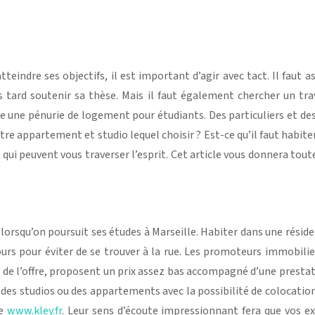
tteindre ses objectifs, il est important d’agir avec tact. Il faut a
 tard soutenir sa thèse.
Mais il faut également chercher un trav
e une pénurie de logement pour étudiants. Des particuliers et des
re appartement et studio lequel choisir ? Est-ce qu’il faut habit
 qui peuvent vous traverser l’esprit. Cet article vous donnera tout
lorsqu’on poursuit ses études à Marseille. Habiter dans une résidenc
rs pour éviter de se trouver à la rue. Les promoteurs immobilier
té de l’offre, proposent un prix assez bas accompagné d’une pres
des studios ou des appartements avec la possibilité de colocatio
te
www.kley.fr
. Leur sens d’écoute impressionnant fera que vos exi