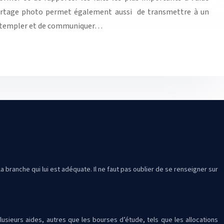
eportage photo permet également aussi de transmettre à un
contempler et de communiquer…
a branche qui lui est adéquate. Il ne faut pas oublier de se renseigner sur
sieurs aides, autres que les bourses d’étude, tels que les allocations