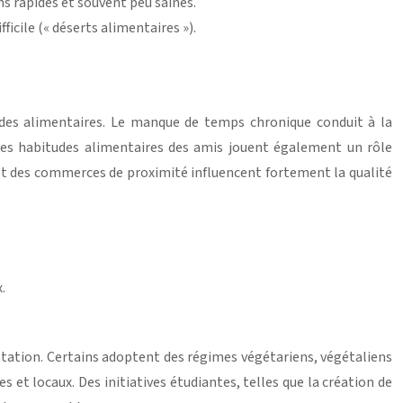
ns rapides et souvent peu saines.
ficile (« déserts alimentaires »).
tudes alimentaires. Le manque de temps chronique conduit à la
t les habitudes alimentaires des amis jouent également un rôle
es et des commerces de proximité influencent fortement la qualité
.
entation. Certains adoptent des régimes végétariens, végétaliens
s et locaux. Des initiatives étudiantes, telles que la création de