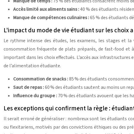
Manque de temps :
75 % des étudiants consacrent moins de 
Accès limité aux aliments sains :
40 % des étudiants résident
Manque de compétences culinaires :
65 % des étudiants déc
L’impact du mode de vie étudiant sur les choix 
Le rythme intense des études, les examens, les stages et la 
consommation fréquente de plats préparés, de fast-food et à d
important dans les choix effectués. L’accès aux infrastructures 
de l’alimentation étudiante.
Consommation de snacks :
85 % des étudiants consomment 
Saut de repas :
60 % des étudiants sautent au moins un repa
Influence du groupe :
70 % des étudiants avouent que les ha
Les exceptions qui confirment la règle : étudia
Il serait erroné de généraliser : nombreux sont les étudiants c
ou flexitariens, motivés par des convictions éthiques ou des préo