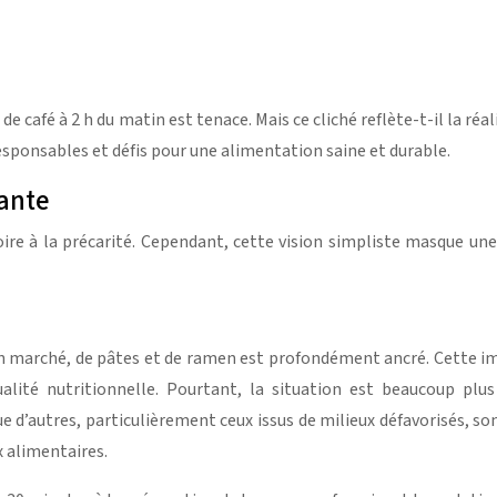
e café à 2 h du matin est tenace. Mais ce cliché reflète-t-il la ré
esponsables et défis pour une alimentation saine et durable.
iante
oire à la précarité. Cependant, cette vision simpliste masque un
on marché, de pâtes et de ramen est profondément ancré. Cette im
ualité nutritionnelle. Pourtant, la situation est beaucoup plu
 d’autres, particulièrement ceux issus de milieux défavorisés, so
x alimentaires.