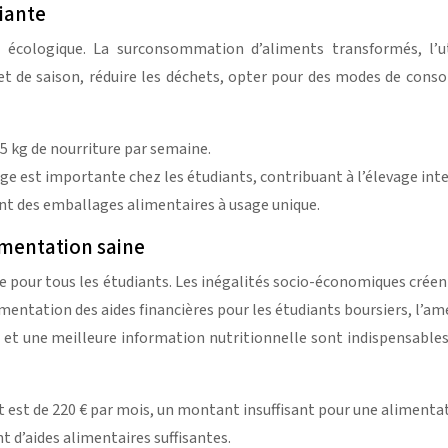
iante
 écologique. La surconsommation d’aliments transformés, l’ut
x et de saison, réduire les déchets, opter pour des modes de co
5 kg de nourriture par semaine.
e est importante chez les étudiants, contribuant à l’élevage int
ont des emballages alimentaires à usage unique.
imentation saine
le pour tous les étudiants. Les inégalités socio-économiques créent
ugmentation des aides financières pour les étudiants boursiers, l’am
) et une meilleure information nutritionnelle sont indispensable
est de 220 € par mois, un montant insuffisant pour une alimentati
 d’aides alimentaires suffisantes.