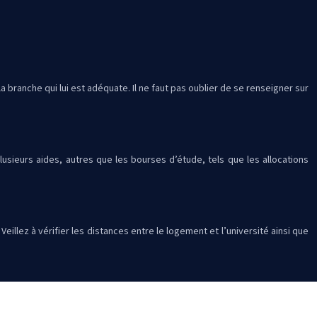
a branche qui lui est adéquate. Il ne faut pas oublier de se renseigner sur
sieurs aides, autres que les bourses d’étude, tels que les allocations
illez à vérifier les distances entre le logement et l’université ainsi que
faire le bon choix selon ses besoins de santé et effectuer les démarches