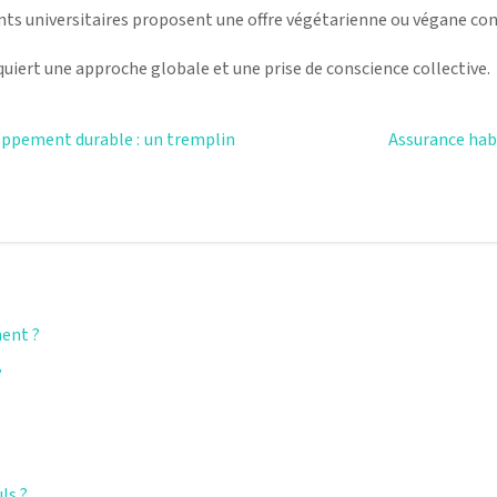
ts universitaires proposent une offre végétarienne ou végane co
uiert une approche globale et une prise de conscience collective.
oppement durable : un tremplin
Assurance hab
ment ?
?
ls ?