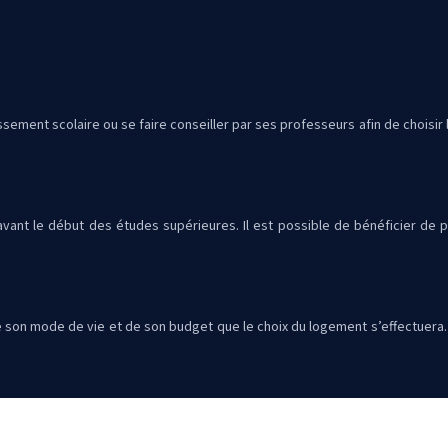
issement scolaire ou se faire conseiller par ses professeurs afin de choisir l
nt le début des études supérieures. Il est possible de bénéficier de plu
e son mode de vie et de son budget que le choix du logement s’effectuera. Ve
renseigner auprès de sa caisse de sécurité sociale et de sa mutuelle pour 