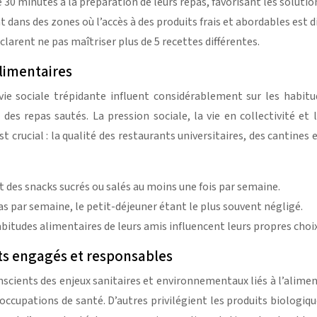
30 minutes à la préparation de leurs repas, favorisant les solutio
 dans des zones où l’accès à des produits frais et abordables est dif
larent ne pas maîtriser plus de 5 recettes différentes.
alimentaires
vie sociale trépidante influent considérablement sur les habi
es repas sautés. La pression sociale, la vie en collectivité e
est crucial : la qualité des restaurants universitaires, des cantin
des snacks sucrés ou salés au moins une fois par semaine.
s par semaine, le petit-déjeuner étant le plus souvent négligé.
bitudes alimentaires de leurs amis influencent leurs propres choix
nts engagés et responsables
onscients des enjeux sanitaires et environnementaux liés à l’alim
ccupations de santé. D’autres privilégient les produits biologique