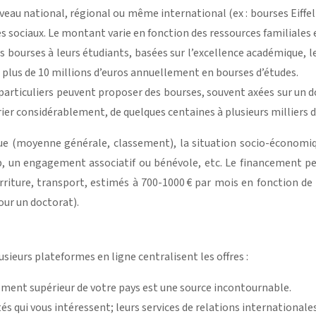
veau national, régional ou même international (ex : bourses Eiffel
 sociaux. Le montant varie en fonction des ressources familiales e
bourses à leurs étudiants, basées sur l’excellence académique, le 
plus de 10 millions d’euros annuellement en bourses d’études.
 particuliers peuvent proposer des bourses, souvent axées sur un 
er considérablement, de quelques centaines à plusieurs milliers d
ique (moyenne générale, classement), la situation socio-économi
cap, un engagement associatif ou bénévole, etc. Le financement peu
riture, transport, estimés à 700-1000 € par mois en fonction de l
our un doctorat).
ieurs plateformes en ligne centralisent les offres :
nement supérieur de votre pays est une source incontournable.
tés qui vous intéressent; leurs services de relations internationa