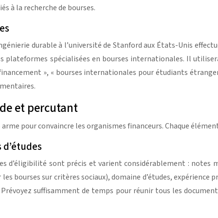
és à la recherche de bourses.
es
génierie durable à l’université de Stanford aux États-Unis effect
s plateformes spécialisées en bourses internationales. Il utiliser
e financement », « bourses internationales pour étudiants étrange
émentaires.
ide et percutant
 arme pour convaincre les organismes financeurs. Chaque élément do
s d’études
es d’éligibilité sont précis et varient considérablement : notes
ur les bourses sur critères sociaux), domaine d’études, expérience
. Prévoyez suffisamment de temps pour réunir tous les documents