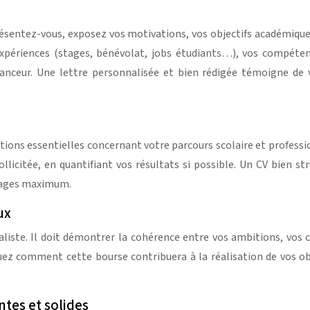
ésentez-vous, exposez vos motivations, vos objectifs académiques
expériences (stages, bénévolat, jobs étudiants…), vos compéten
anceur. Une lettre personnalisée et bien rédigée témoigne de 
tions essentielles concernant votre parcours scolaire et professio
licitée, en quantifiant vos résultats si possible. Un CV bien st
 pages maximum.
ux
réaliste. Il doit démontrer la cohérence entre vos ambitions, vo
liquez comment cette bourse contribuera à la réalisation de vos o
tes et solides