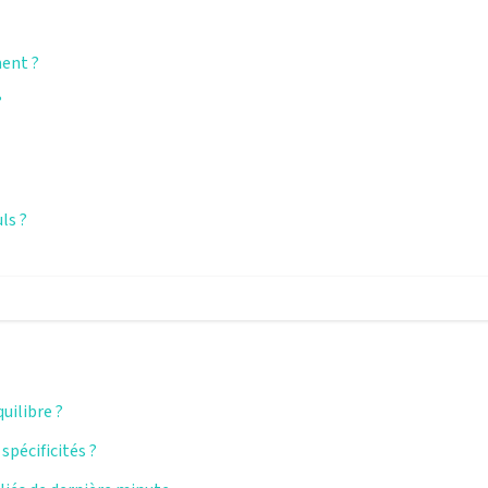
ment ?
?
ls ?
uilibre ?
spécificités ?